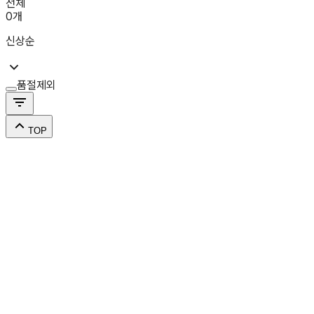
전체
0
개
신상순
품절제외
TOP