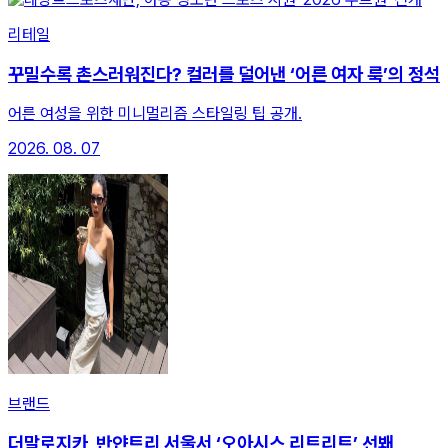
리테일
꾸밀수록 촌스러워진다? 컬러를 덜어낸 ‘어른 여자 룩’의 정석
어른 여성을 위한 미니멀리즘 스타일링 팁 공개.
2026. 08. 07
브랜드
더말로지카, 반얀트리 서울서 ‘오아시스 리트리트’ 선봬