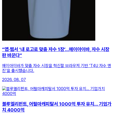
“앱·웹서 ‘내 로고로 맞춤 자수 1장’…에이아이바, 자수 시장
판 바꾼다”
에이아이바가 맞춤 자수 시장을 혁신할 브라우저 기반 ‘T4U 자수 엔
진’을 출시했습니다.
2026. 08. 07
블루엘리펀트, 어펄마캐피탈서 1000억 투자 유치... 기업가
치 4000억