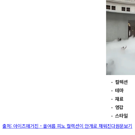
컬렉션
테마
재료
영감
스타일
출처:
아이즈매거진
-
올여름 피노 컬렉션이 안개로 채워진다
원문보기