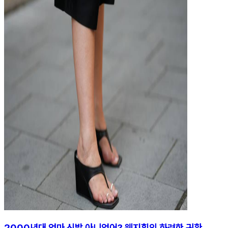
2000년대 엄마 신발 아니었어? 웨지힐의 화려한 귀환