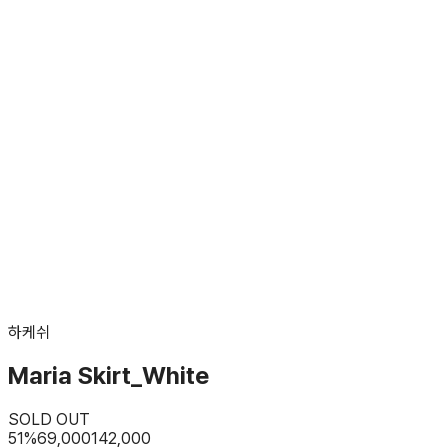
하케쉬
Maria Skirt_White
SOLD OUT
51
%
69,000
142,000