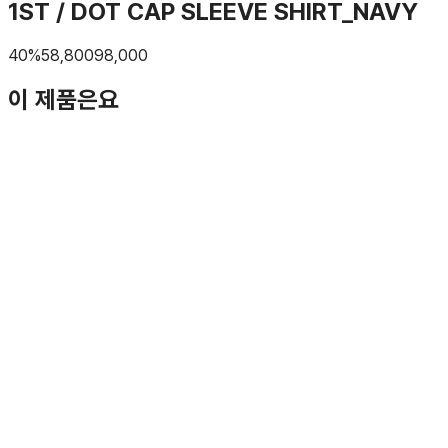
1ST / DOT CAP SLEEVE SHIRT_NAVY
40
%
58,800
98,000
이 제품은요
톤온톤 도트 패턴
으로 세련된 포인트를 줘요
셔링 캡소매
디테일이 유니크한 분위기 만들어요
PUFF 디테일
로 볼륨감 있고 귀여운 실루엣이에요
AI가 브랜드의 제품 설명을 바탕으로 요약했습니다.
공홈 가기
비슷한 느낌의 다른 제품