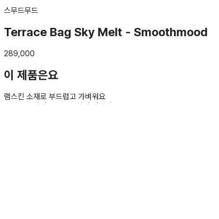
스무드무드
Terrace Bag Sky Melt - Smoothmood
289,000
이 제품은요
램스킨 소재
로 부드럽고 가벼워요
여유로운 사이즈
로 수납력이 뛰어나요
모던한 디자인
으로 데일리부터 여행까지 활용해요
AI가 브랜드의 제품 설명을 바탕으로 요약했습니다.
공홈 가기
비슷한 느낌의 다른 제품