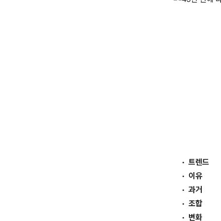
트렌드
이유
과거
조합
변화