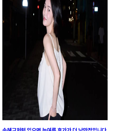
송혜교처럼 입으면 늦여름 휴가가 더 낭만적입니다