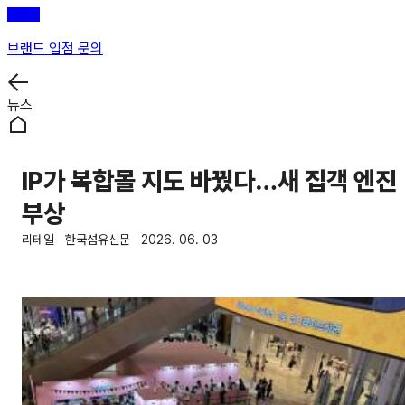
브랜드 입점 문의
뉴스
IP가 복합몰 지도 바꿨다…새 집객 엔진
부상
리테일
한국섬유신문
2026. 06. 03