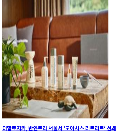
더말로지카, 반얀트리 서울서 ‘오아시스 리트리트’ 선봬