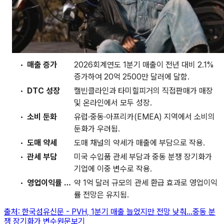
매출 증가
2026회계연도 1분기 매출이 전년 대비 2.1%
증가하여 20억 2500만 달러에 달함.
DTC 성장
캘빈클라인과 타미힐피거의 직접판매가 매장
및 온라인에서 모두 성장.
소비 둔화
유럽·중동·아프리카(EMEA) 지역에서 소비의
둔화가 우려됨.
도매 약세
도매 채널의 약세가 매출에 부담으로 작용.
관세 부담
미국 수입품 관세 부담과 중동 분쟁 장기화가
기업에 이중 변수로 작용.
영업이익률 유지
약 1억 달러 규모의 관세 환급 효과로 영업이익
률 전망은 유지됨.
출처:
한국섬유신문
-
PVH, 1분기 매출 늘었지만 전망 낮춰…중동 분
쟁 장기화가 변수
원문보기