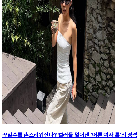
꾸밀수록 촌스러워진다? 컬러를 덜어낸 ‘어른 여자 룩’의 정석