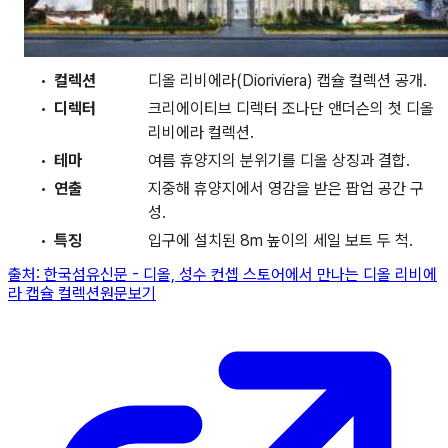
컬렉션
디올 리비에라(Dioriviera) 캡슐 컬렉션 공개.
디렉터
크리에이티브 디렉터 조나단 앤더슨의 첫 디올
리비에라 컬렉션.
테마
여름 휴양지의 분위기를 디올 상징과 결합.
연출
지중해 휴양지에서 영감을 받은 팝업 공간 구
성.
특징
입구에 설치된 8m 높이의 세일 보트 두 척.
출처:
한국섬유신문
-
디올, 성수 컨셉 스토어에서 만나는 디올 리비에
라 캡슐 컬렉션
원문보기