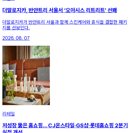
더말로지카, 반얀트리 서울서 ‘오아시스 리트리트’ 선봬
더말로지카가 반얀트리 서울과 함께 스킨케어와 휴식을 결합한 패키
지를 선보인다.
2026. 08. 07
리테일
저성장 뚫은 홈쇼핑… CJ온스타일·GS샵·롯데홈쇼핑 2분기
실적 개선