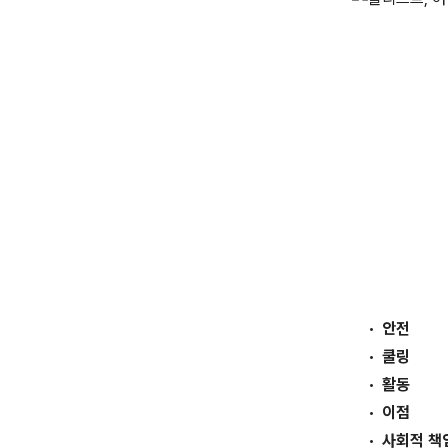
안전
쿨링
활동
이점
사회적 책