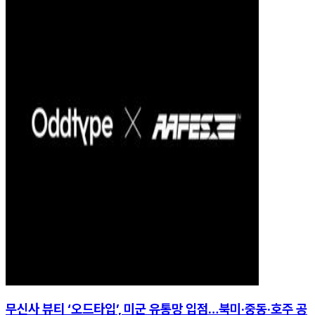
무신사 뷰티 ‘오드타입’, 미군 유통망 입점…북미·중동·호주 공