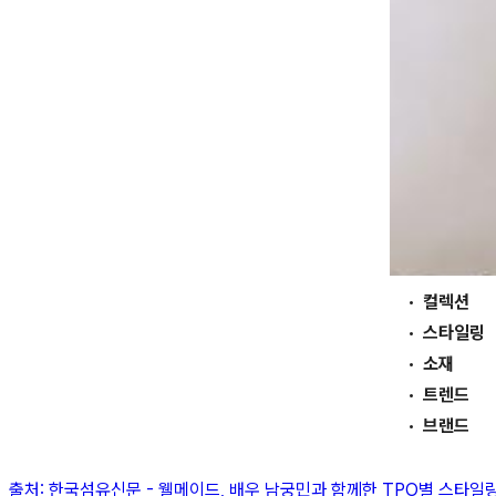
컬렉션
스타일링
소재
트렌드
브랜드
출처:
한국섬유신문
-
웰메이드, 배우 남궁민과 함께한 TPO별 스타일