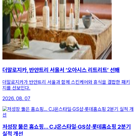
더말로지카, 반얀트리 서울서 ‘오아시스 리트리트’ 선봬
더말로지카가 반얀트리 서울과 함께 스킨케어와 휴식을 결합한 패키
지를 선보인다.
2026. 08. 07
저성장 뚫은 홈쇼핑… CJ온스타일·GS샵·롯데홈쇼핑 2분기
실적 개선