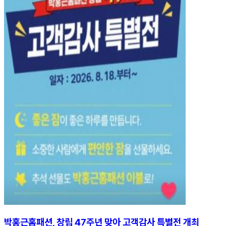
박홍근홈패션, 창립 47주년 맞아 고객감사 특별전 개최