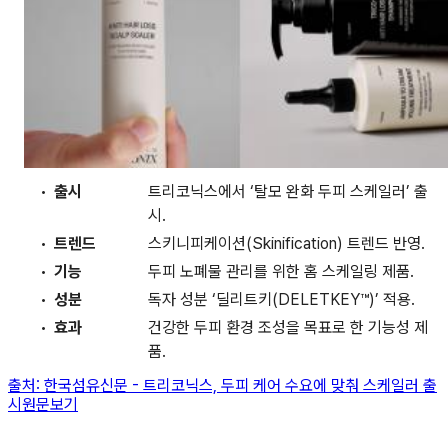
출시
트리코닉스에서 ‘탈모 완화 두피 스케일러’ 출
시.
트렌드
스키니피케이션(Skinification) 트렌드 반영.
기능
두피 노폐물 관리를 위한 홈 스케일링 제품.
성분
독자 성분 ‘딜리트키(DELETKEY™)’ 적용.
효과
건강한 두피 환경 조성을 목표로 한 기능성 제
품.
출처:
한국섬유신문
-
트리코닉스, 두피 케어 수요에 맞춰 스케일러 출
시
원문보기