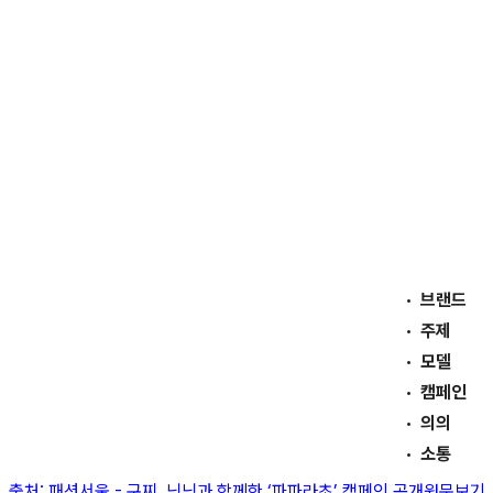
브랜드
주제
모델
캠페인
의의
소통
출처:
패션서울
-
구찌, 닝닝과 함께한 ‘파파라초’ 캠페인 공개
원문보기