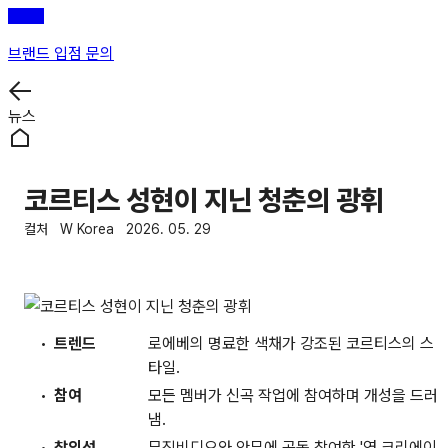
브랜드 입점 문의
뉴스
코르티스 성현이 지닌 청춘의 광휘
컬처
W Korea
2026. 05. 29
트렌드
로에베의 명료한 색채가 강조된 코르티스의 스
타일.
참여
모든 멤버가 신곡 작업에 참여하며 개성을 드러
냄.
창의성
뮤직비디오와 안무에 공동 참여한 '영 크리에이