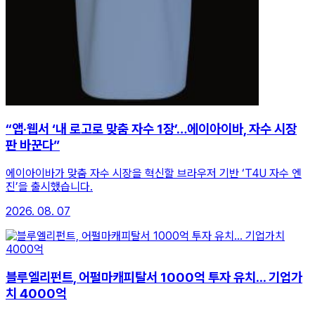
“앱·웹서 ‘내 로고로 맞춤 자수 1장’…에이아이바, 자수 시장
판 바꾼다”
에이아이바가 맞춤 자수 시장을 혁신할 브라우저 기반 ‘T4U 자수 엔
진’을 출시했습니다.
2026. 08. 07
블루엘리펀트, 어펄마캐피탈서 1000억 투자 유치... 기업가
치 4000억