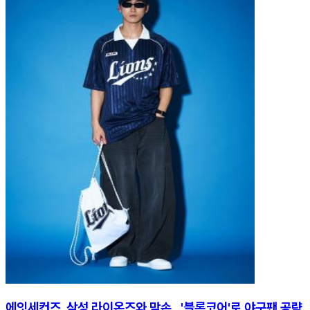
에잇세컨즈, 삼성 라이온즈와 맞손…'블록코어'로 야구팬 공략