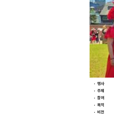
행사
주제
참여
목적
비전