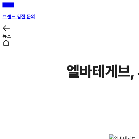
브랜드 입점 문의
뉴스
엘바테게브, 