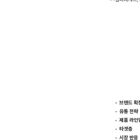
브랜드 확
유통 전략
제품 라인
타겟층
시장 반응