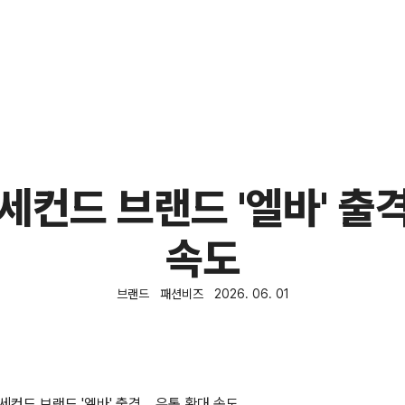
세컨드 브랜드 '엘바' 출
속도
브랜드
패션비즈
2026. 06. 01