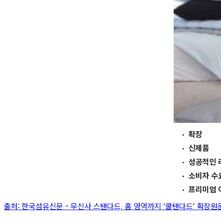
확장
신제품
성공적인 
소비자 수
출처:
한국섬유신문
-
무신사 스탠다드, 홈 영역까지 ‘쿨탠다드’ 확장
원