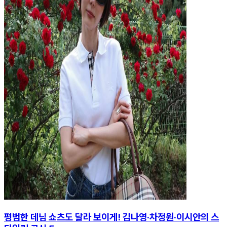
평범한 데님 쇼츠도 달라 보이게! 김나영·차정원·이시안의 스