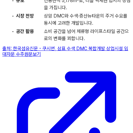
규모
전용면적 5,178㎡로, 더블 역세권 입지의 장점
을 가집니다.
시장 전망
상암 DMC와 수색·증산뉴타운의 주거 수요를
동시에 고려한 개발입니다.
공간 활용
소비 공간을 넘어 체류형 라이프스타일 공간으
로의 변화를 꾀합니다.
출처:
한국섬유신문
-
쿠시먼, 삼표 수색 DMC 복합개발 상업시설 임
대자문 수주
원문보기